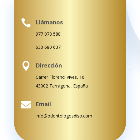

Llámanos
977 078 588
630 680 637

Dirección
Carrer Florenci Vives, 10
43002 Tarragona, España

Email
info@odontologosdiso.com