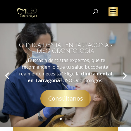
CLÍNICA DENTAL EN TARRAGONA -
DISO ODONTOLOGÍA
¿Buscas a dentistas expertos, que te
recomienden lo que tu salud bucodental
realmente necesita?
Elige la
clínica dental
en Tarragona
DISO Odontólogos.
Consúltanos