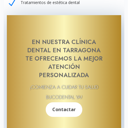
N
Tratamientos de estética dental
EN NUESTRA CLÍNICA
DENTAL EN TARRAGONA
TE OFRECEMOS LA MEJOR
ATENCIÓN
PERSONALIZADA
¡COMIENZA A CUIDAR TU SALUD
BUCODENTAL YA!
Contactar