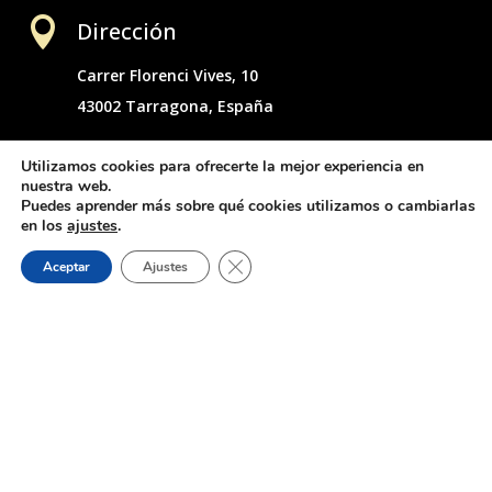

Dirección
Carrer Florenci Vives, 10
43002 Tarragona, España

Utilizamos cookies para ofrecerte la mejor experiencia en
Email
nuestra web.
Puedes aprender más sobre qué cookies utilizamos o cambiarlas
info@odontologosdiso.com
en los
ajustes
.
Cerrar el banner de cookies RGPD
Aceptar
Ajustes

Redes sociales
IMPLANTOLOGÍA DENTAL EN TARRAGONA
CIRUGÍA DENTAL EN TARRAGONA