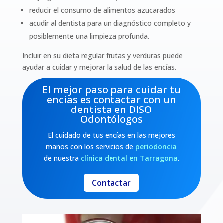
reducir el consumo de alimentos azucarados
acudir al dentista para un diagnóstico completo y
posiblemente una limpieza profunda.
Incluir en su dieta regular frutas y verduras puede
ayudar a cuidar y mejorar la salud de las encías.
El mejor paso para cuidar tu
encias es contactar con un
dentista en DISO
Odontólogos
El cuidado de tus encías en las mejores
manos con los servicios de
periodoncia
de nuestra
clínica dental en Tarragona
.
Contactar