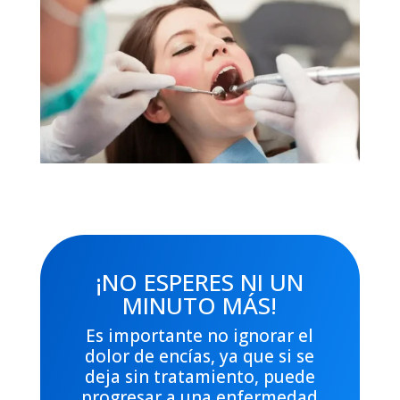
¡NO ESPERES NI UN
MINUTO MÁS!
Es importante no ignorar el
dolor de encías, ya que si se
deja sin tratamiento, puede
progresar a una enfermedad