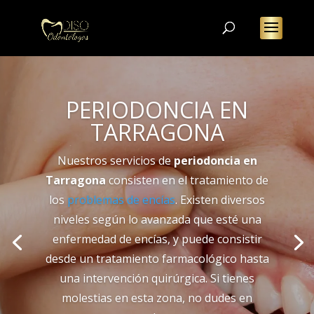
PERIODONCIA EN
TARRAGONA
Nuestros servicios de
periodoncia en
Tarragona
consisten en el tratamiento de
los
problemas de encías
. Existen diversos
niveles según lo avanzada que esté una
enfermedad de encías, y puede consistir
desde un tratamiento farmacológico hasta
una intervención quirúrgica. Si tienes
molestias en esta zona, no dudes en