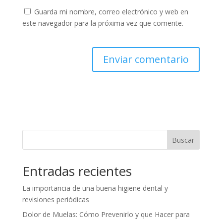
Guarda mi nombre, correo electrónico y web en
este navegador para la próxima vez que comente.
A
l
t
e
r
n
Buscar
a
t
Entradas recientes
i
v
La importancia de una buena higiene dental y
e
revisiones periódicas
:
Dolor de Muelas: Cómo Prevenirlo y que Hacer para